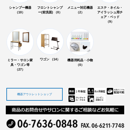
シャンプー機器
フロントシャンプ
メニュー対応機器
エステ・ネイル・
（10）
ー(前洗面) （0）
（2）
アイラッシュ用チ
ェア・ベッド
（9）
ワゴン （14）
ミラー・サロン家
機器消耗品・小物
具・ワゴン等
（0）
（27）
機器アウトレットショップ