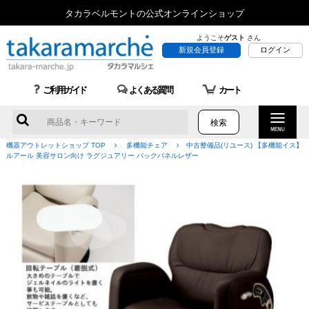
タカラベルモントの公式オンラインショップ
ようこそ
ゲスト
さん
新規会員登録
ログイン
ご利用ガイド
よくある質問
カート
機器アウトレットショップ TOP
多機能チェア
中古整備品(リユース) 【多機能イス】
ルアール 美容サロン向け ラグジュアリー バックパネルレザー