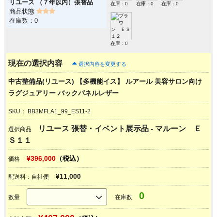
リユース （７年以内）張替品
在庫：0
在庫：0
在庫：0
商品状態
在庫数：0
在庫：0
現在の選択内容
選択内容を変更する
中古整備品(リユース) 【多機能イス】 ルアール 美容サロン向け
ラグジュアリー バックパネルレザー
SKU：
BB3MFLA1_99_ES11-2
リユース 張替・イベント展示品
-
マルーン Ｅ
選択商品
Ｓ１１
¥
396,000
（税込）
価格
¥11,000
配送料：
自社便
0
数量
在庫数