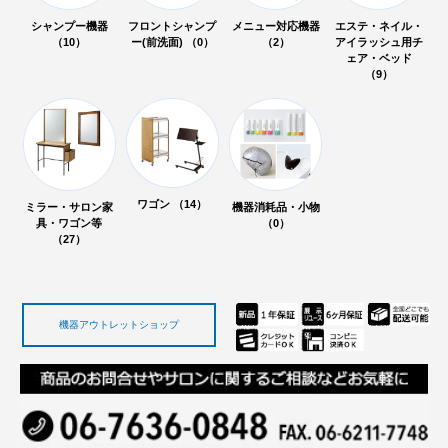
シャンプー機器
フロントシャンプ
メニュー対応機器
エステ・ネイル・
（10）
ー(前洗面) （0）
（2）
アイラッシュ用チ
ェア・ベッド
（9）
ワゴン （14）
ミラー・サロン家
機器消耗品・小物
具・ワゴン等
（0）
（27）
機器アウトレットショップ